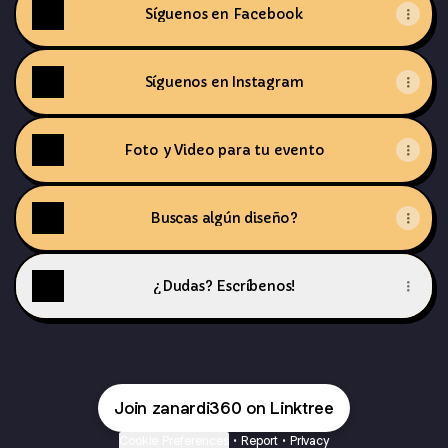
Síguenos en Facebook
Síguenos en Instagram
Foto y Video para tu evento
Buscas algún diseño?
¿Dudas? Escríbenos!
Join zanardi360 on Linktree
Cookie Preferences
•
Report
•
Privacy